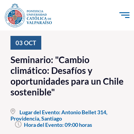
Click acá para ir directamente al contenido
La Universidad
03
OCT
Investigación, Creación e Innovación
Seminario: "Cambio
PUCV Internacional
climático: Desafíos y
Vinculación con el Medio
oportunidades para un Chile
sostenible"
Admisión
Pregrado
Lugar del Evento:
Antonio Bellet 314,
Providencia, Santiago
Postgrado
Hora del Evento:
09:00 horas
Formación Continua