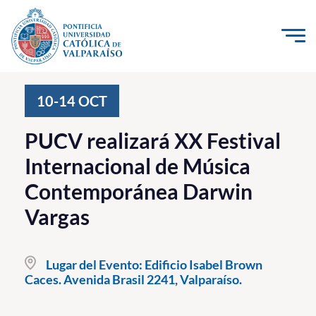
Click acá para ir directamente al contenido
La Universidad
10-14
OCT
Investigación, Creación e Innovación
PUCV realizará XX Festival
PUCV Internacional
Internacional de Música
Vinculación con el Medio
Contemporánea Darwin
Vargas
Admisión
Pregrado
Lugar del Evento:
Edificio Isabel Brown
Caces. Avenida Brasil 2241, Valparaíso.
Postgrado
Formación Continua