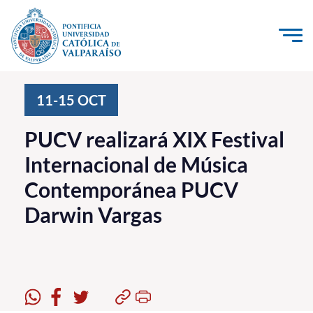
Click acá para ir directamente al contenido
La Universidad
11-15
OCT
Investigación, Creación e Innovación
PUCV realizará XIX Festival
PUCV Internacional
Internacional de Música
Vinculación con el Medio
Contemporánea PUCV
Darwin Vargas
Admisión
Pregrado
Postgrado
Formación Continua