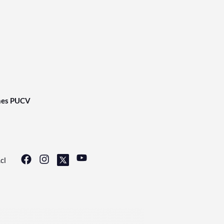
nes PUCV
cl