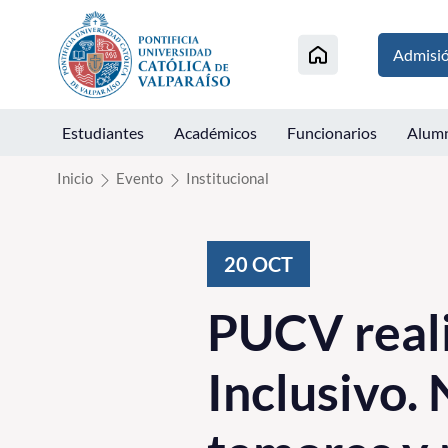
Click acá para ir directamente al contenido
Admisi
Estudiantes
Académicos
Funcionarios
Alum
Inicio
Evento
Institucional
20
OCT
PUCV reali
Inclusivo.