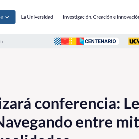
La Universidad
Investigación, Creación e Innovació
ón
ni
zará conferencia: L
 Navegando entre mit