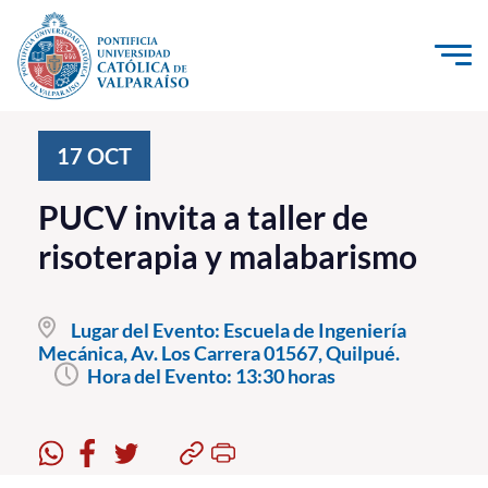
Click acá para ir directamente al contenido
La Universidad
17
OCT
Investigación, Creación e Innovación
PUCV invita a taller de
PUCV Internacional
risoterapia y malabarismo
Vinculación con el Medio
Lugar del Evento:
Escuela de Ingeniería
Admisión
Mecánica, Av. Los Carrera 01567, Quilpué.
Hora del Evento:
13:30 horas
Pregrado
Postgrado
Formación Continua