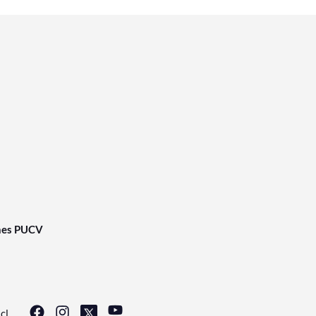
nes PUCV
cl