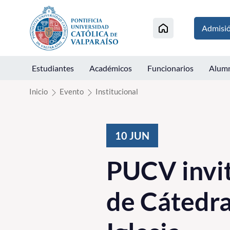
Click acá para ir directamente al contenido
Admisi
Estudiantes
Académicos
Funcionarios
Alum
Inicio
Evento
Institucional
10
JUN
PUCV invit
de Cátedra