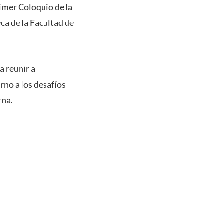
primer Coloquio de la
eca de la Facultad de
a reunir a
rno a los desafíos
rna.