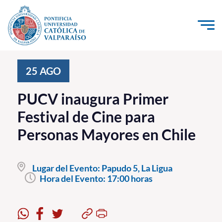
Click acá para ir directamente al contenido
La Universidad
25
AGO
Investigación, Creación e Innovación
PUCV inaugura Primer
PUCV Internacional
Festival de Cine para
Vinculación con el Medio
Personas Mayores en Chile
Admisión
Lugar del Evento:
Papudo 5, La Ligua
Pregrado
Hora del Evento:
17:00 horas
Postgrado
Formación Continua