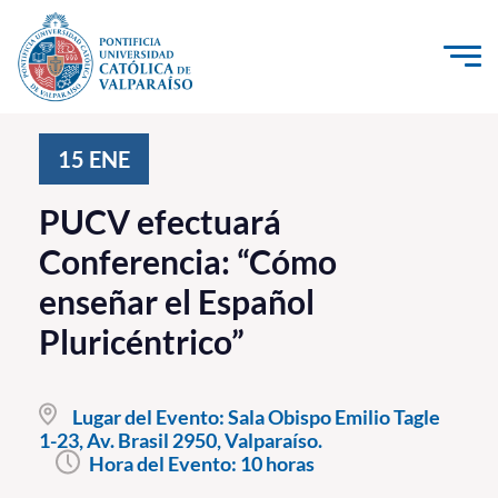
Click acá para ir directamente al contenido
La Universidad
15
ENE
Investigación, Creación e Innovación
PUCV efectuará
PUCV Internacional
Conferencia: “Cómo
Vinculación con el Medio
enseñar el Español
Pluricéntrico”
Admisión
Pregrado
Lugar del Evento:
Sala Obispo Emilio Tagle
1-23, Av. Brasil 2950, Valparaíso.
Postgrado
Hora del Evento:
10 horas
Formación Continua