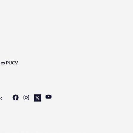
nes PUCV
cl