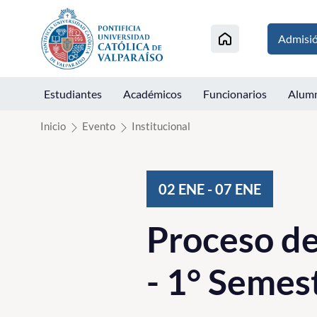
Click acá para ir directamente al contenido
Admisi
Estudiantes
Académicos
Funcionarios
Alum
Inicio
Evento
Institucional
02
ENE
-
07
ENE
Proceso de
- 1° Semes