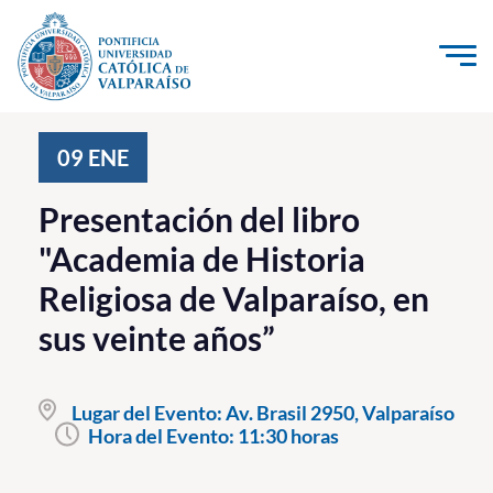
Click acá para ir directamente al contenido
La Universidad
09
ENE
Investigación, Creación e Innovación
Presentación del libro
PUCV Internacional
"Academia de Historia
Vinculación con el Medio
Religiosa de Valparaíso, en
sus veinte años”
Admisión
Pregrado
Lugar del Evento:
Av. Brasil 2950, Valparaíso
Hora del Evento:
11:30 horas
Postgrado
Formación Continua