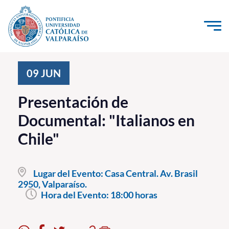
Click acá para ir directamente al contenido
La Universidad
09
JUN
Investigación, Creación e Innovación
Presentación de
PUCV Internacional
Documental: "Italianos en
Vinculación con el Medio
Chile"
Admisión
Lugar del Evento:
Casa Central. Av. Brasil
Pregrado
2950, Valparaíso.
Hora del Evento:
18:00 horas
Postgrado
Formación Continua