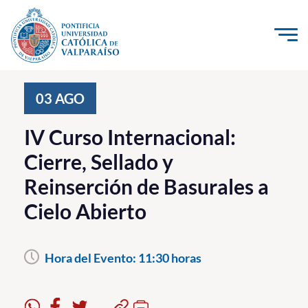
Click acá para ir directamente al contenido
La Universidad
03
AGO
Investigación, Creación e Innovación
IV Curso Internacional:
PUCV Internacional
Cierre, Sellado y
Vinculación con el Medio
Reinserción de Basurales a
Cielo Abierto
Admisión
Pregrado
Hora del Evento:
11:30 horas
Postgrado
Formación Continua