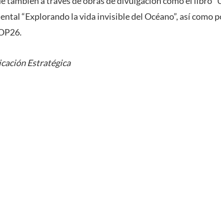
e también a través de obras de divulgación como el libro “U
ental “Explorando la vida invisible del Océano”, así como p
COP26.
cación Estratégica