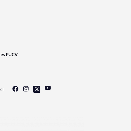
nes PUCV
cl