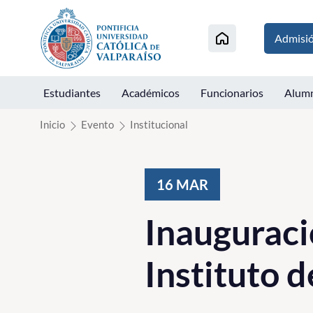
Click acá para ir directamente al contenido
Admisi
Estudiantes
Académicos
Funcionarios
Alum
Inicio
Evento
Institucional
16
MAR
Inauguraci
Instituto