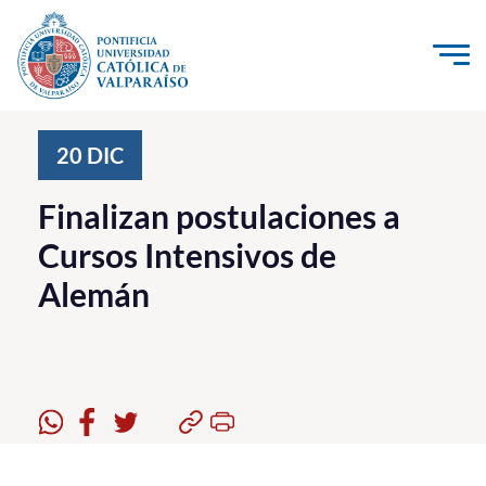
Click acá para ir directamente al contenido
La Universidad
20
DIC
Investigación, Creación e Innovación
Finalizan postulaciones a
PUCV Internacional
Cursos Intensivos de
Vinculación con el Medio
Alemán
Admisión
Pregrado
Postgrado
Formación Continua