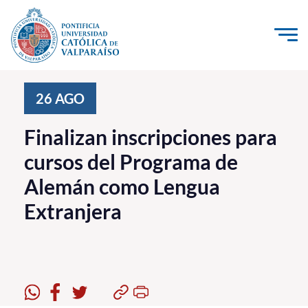
Click acá para ir directamente al contenido
La Universidad
26
AGO
Investigación, Creación e Innovación
Finalizan inscripciones para
PUCV Internacional
cursos del Programa de
Vinculación con el Medio
Alemán como Lengua
Extranjera
Admisión
Pregrado
Postgrado
Formación Continua