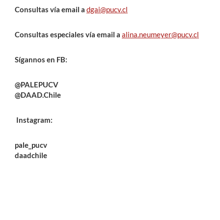
Consultas vía email a
dgai@pucv.cl
Consultas especiales vía email a
alina.neumeyer@pucv.cl
Sígannos en FB:
@PALEPUCV
@DAAD.Chile
Instagram:
pale_pucv
daadchile