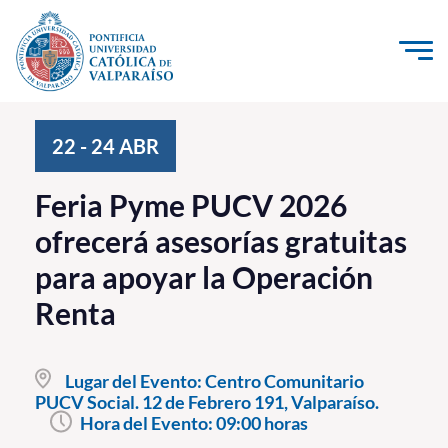
Click acá para ir directamente al contenido
La Universidad
22
-
24
ABR
Investigación, Creación e Innovación
Feria Pyme PUCV 2026
PUCV Internacional
ofrecerá asesorías gratuitas
Vinculación con el Medio
para apoyar la Operación
Renta
Admisión
Pregrado
Lugar del Evento:
Centro Comunitario
Postgrado
PUCV Social. 12 de Febrero 191, Valparaíso.
Hora del Evento:
09:00 horas
Formación Continua