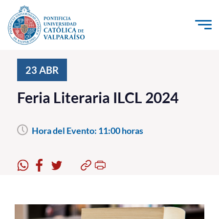
Click acá para ir directamente al contenido
La Universidad
23
ABR
Investigación, Creación e Innovación
Feria Literaria ILCL 2024
PUCV Internacional
Vinculación con el Medio
Hora del Evento:
11:00 horas
Admisión
Pregrado
Postgrado
Formación Continua