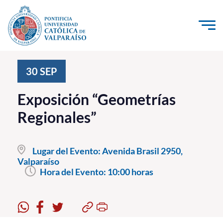
Click acá para ir directamente al contenido
La Universidad
30
SEP
Investigación, Creación e Innovación
Exposición “Geometrías
PUCV Internacional
Regionales”
Vinculación con el Medio
Lugar del Evento:
Avenida Brasil 2950,
Admisión
Valparaíso
Hora del Evento:
10:00 horas
Pregrado
Postgrado
Formación Continua