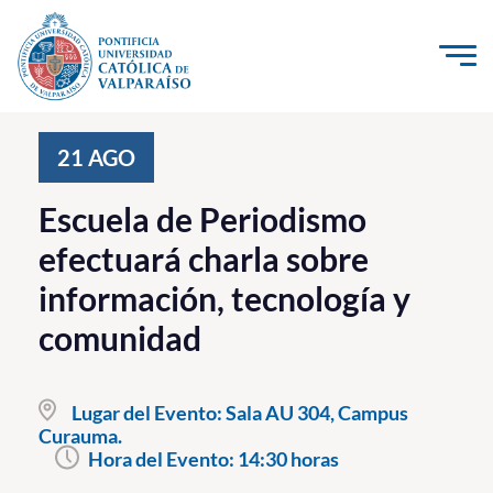
Click acá para ir directamente al contenido
La Universidad
21
AGO
Investigación, Creación e Innovación
Escuela de Periodismo
PUCV Internacional
efectuará charla sobre
Vinculación con el Medio
información, tecnología y
comunidad
Admisión
Pregrado
Lugar del Evento:
Sala AU 304, Campus
Curauma.
Postgrado
Hora del Evento:
14:30 horas
Formación Continua