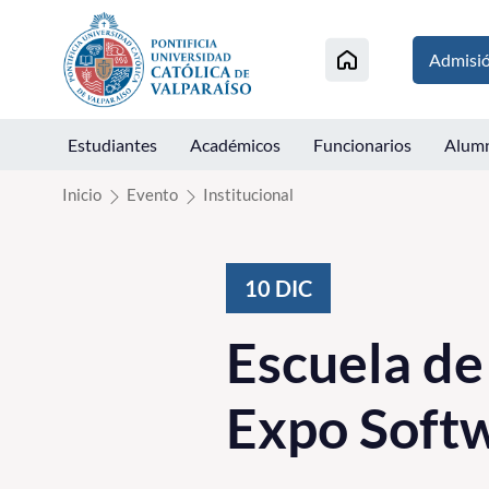
Click acá para ir directamente al contenido
Admisi
Estudiantes
Académicos
Funcionarios
Alum
Inicio
Evento
Institucional
10
DIC
Escuela de 
Expo Soft