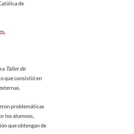
Católica de
es.
ura
Taller de
io que consistió en
externas.
ieron problemáticas
or los alumnos,
ción que obtengan de