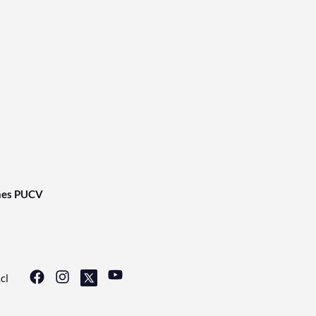
nes PUCV
cl