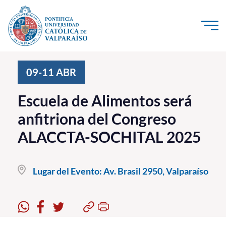
Click acá para ir directamente al contenido
La Universidad
09-11
ABR
Investigación, Creación e Innovación
Escuela de Alimentos será
PUCV Internacional
anfitriona del Congreso
Vinculación con el Medio
ALACCTA-SOCHITAL 2025
Admisión
Lugar del Evento:
Av. Brasil 2950, Valparaíso
Pregrado
Postgrado
Formación Continua