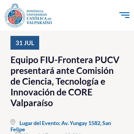
Click acá para ir directamente al contenido
La Universidad
31
JUL
Investigación, Creación e Innovación
Equipo FIU-Frontera PUCV
PUCV Internacional
presentará ante Comisión
Vinculación con el Medio
de Ciencia, Tecnología e
Innovación de CORE
Admisión
Valparaíso
Pregrado
Postgrado
Lugar del Evento:
Av. Yungay 1582, San
Felipe
Formación Continua