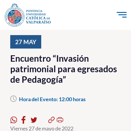
Click acá para ir directamente al contenido
La Universidad
27
MAY
Investigación, Creación e Innovación
Encuentro “Invasión
PUCV Internacional
patrimonial para egresados
Vinculación con el Medio
de Pedagogía”
Admisión
Hora del Evento:
12:00 horas
Pregrado
Postgrado
Formación Continua
Viernes 27 de mayo de 2022