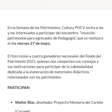
Estudiantes
Académicos
En la Semana de los Patrimonios, Cultura PUCV invita a las
Funcionarios
y los interesados a participar del encuentro
“Invasión
patrimonial para egresados de Pedagogía”, que se realizará
Alumni
el día
viernes 27 de mayo
.
El foro reúne a cuatro ganadores nacionales del Fondo del
Patrimonio 2022, quienes nos comparten sus consejos y
English
sus motivaciones para participar de la submodalidad
dedicada a la elaboración de materiales didácticos
relacionados con los patrimonios.
PARTICIPAN
Walter Blas
, diseñador. Proyecto Memoria del Carbón
(Coronel)