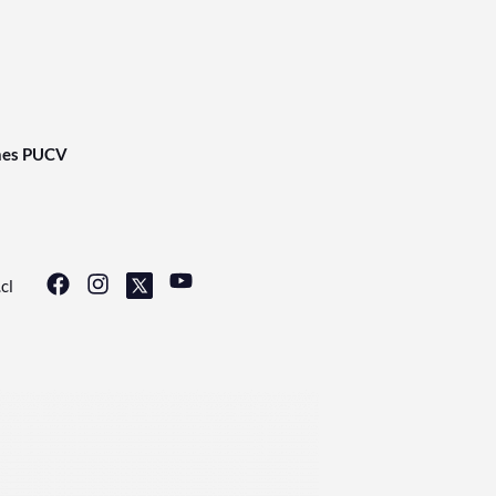
nes PUCV
cl