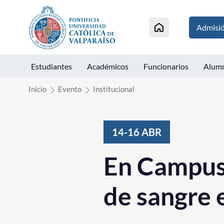
Click acá para ir directamente al contenido
Admisi
Estudiantes
Académicos
Funcionarios
Alum
Inicio
Evento
Institucional
14-16
ABR
En Campus 
de sangre 