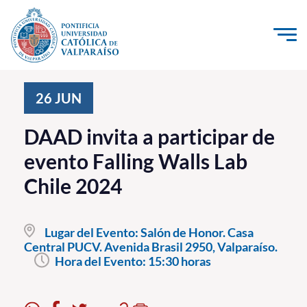
Click acá para ir directamente al contenido
La Universidad
26
JUN
Investigación, Creación e Innovación
DAAD invita a participar de
PUCV Internacional
evento Falling Walls Lab
Vinculación con el Medio
Chile 2024
Admisión
Lugar del Evento:
Salón de Honor. Casa
Pregrado
Central PUCV. Avenida Brasil 2950, Valparaíso.
Hora del Evento:
15:30 horas
Postgrado
Formación Continua