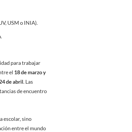
 UV, USM o INIA).
.
lidad para trabajar
ntre el
18 de marzo y
24 de abril
. Las
stancias de encuentro
a escolar, sino
lación entre el mundo