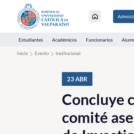
Click acá para ir directamente al contenido
Admisi
Estudiantes
Académicos
Funcionarios
Alum
Inicio
Evento
Institucional
23
ABR
Concluye c
comité ase