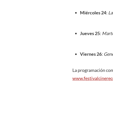
Miércoles 24
:
La
Jueves 25
:
Mart
Viernes 26
:
Gene
La programación comp
www.festivalcinerec