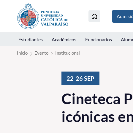
Click acá para ir directamente al contenido
Admisi
Estudiantes
Académicos
Funcionarios
Alum
Inicio
Evento
Institucional
22-26
SEP
Cineteca P
icónicas e