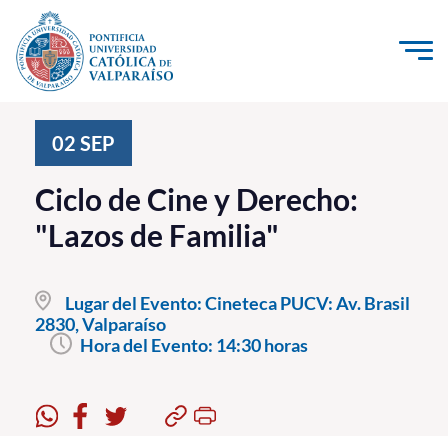
Click acá para ir directamente al contenido
La Universidad
02
SEP
Investigación, Creación e Innovación
Ciclo de Cine y Derecho:
PUCV Internacional
"Lazos de Familia"
Vinculación con el Medio
Lugar del Evento:
Cineteca PUCV: Av. Brasil
Admisión
2830, Valparaíso
Hora del Evento:
14:30 horas
Pregrado
Postgrado
Formación Continua