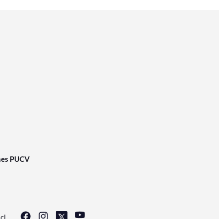
nes PUCV
cl