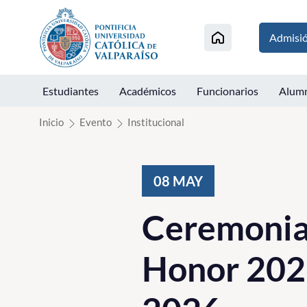
Click acá para ir directamente al contenido
Admisi
Estudiantes
Académicos
Funcionarios
Alum
Inicio
Evento
Institucional
08
MAY
Ceremonia 
Honor 202