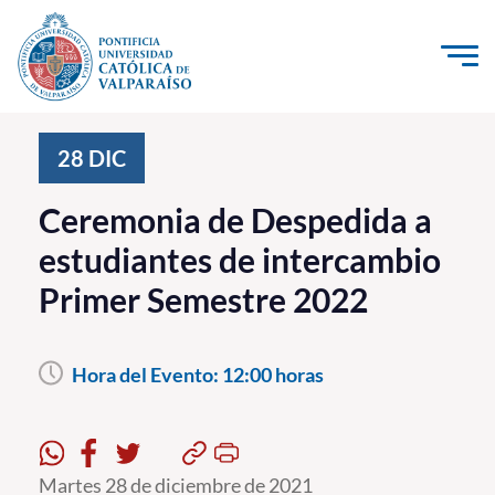
Click acá para ir directamente al contenido
La Universidad
28
DIC
Investigación, Creación e Innovación
Ceremonia de Despedida a
PUCV Internacional
estudiantes de intercambio
Vinculación con el Medio
Primer Semestre 2022
Admisión
Hora del Evento:
12:00 horas
Pregrado
Postgrado
Formación Continua
Martes 28 de diciembre de 2021