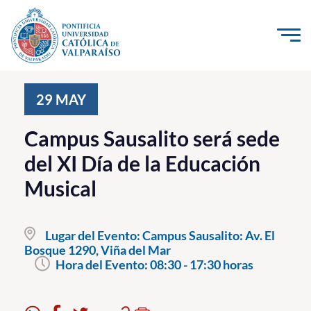
Click acá para ir directamente al contenido
La Universidad
29
MAY
Investigación, Creación e Innovación
Campus Sausalito será sede
PUCV Internacional
del XI Día de la Educación
Vinculación con el Medio
Musical
Admisión
Lugar del Evento:
Campus Sausalito: Av. El
Pregrado
Bosque 1290, Viña del Mar
Hora del Evento:
08:30 - 17:30 horas
Postgrado
Formación Continua