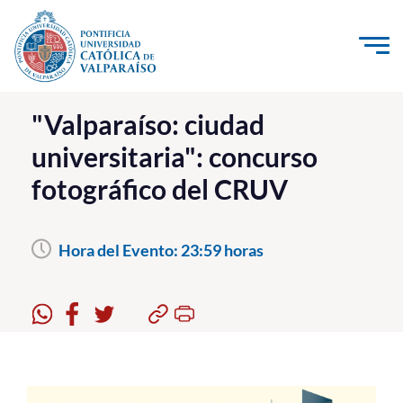
Click acá para ir directamente al contenido
La Universidad
"Valparaíso: ciudad
universitaria": concurso
Investigación, Creación e Innovación
fotográfico del CRUV
PUCV Internacional
Vinculación con el Medio
Hora del Evento:
23:59 horas
Admisión
Pregrado
Postgrado
Formación Continua