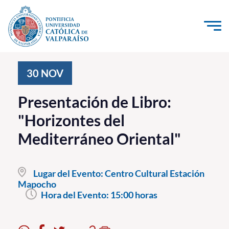
Click acá para ir directamente al contenido
La Universidad
30
NOV
Investigación, Creación e Innovación
Presentación de Libro:
PUCV Internacional
"Horizontes del
Vinculación con el Medio
Mediterráneo Oriental"
Admisión
Lugar del Evento:
Centro Cultural Estación
Pregrado
Mapocho
Hora del Evento:
15:00 horas
Postgrado
Formación Continua