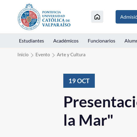
Click acá para ir directamente al contenido
Admisi
Estudiantes
Académicos
Funcionarios
Alum
Inicio
Evento
Arte y Cultura
19
OCT
Presentaci
la Mar"