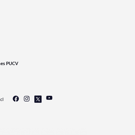
nes PUCV
cl