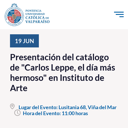
Click acá para ir directamente al contenido
La Universidad
19
JUN
Investigación, Creación e Innovación
Presentación del catálogo
PUCV Internacional
de "Carlos Leppe, el día más
Vinculación con el Medio
hermoso" en Instituto de
Arte
Admisión
Pregrado
Lugar del Evento:
Lusitania 68, Viña del Mar
Hora del Evento:
11:00 horas
Postgrado
Formación Continua