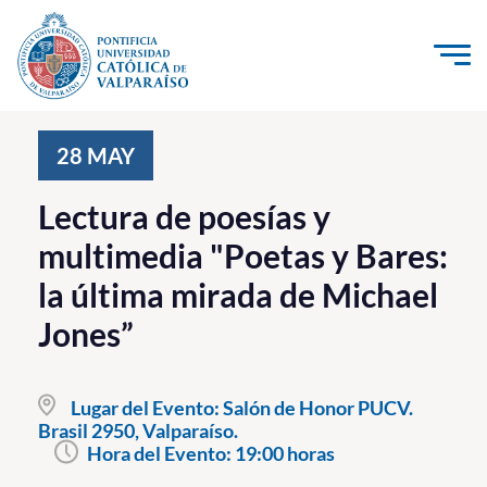
Click acá para ir directamente al contenido
La Universidad
28
MAY
Investigación, Creación e Innovación
Lectura de poesías y
PUCV Internacional
multimedia "Poetas y Bares:
Vinculación con el Medio
la última mirada de Michael
Jones”
Admisión
Pregrado
Lugar del Evento:
Salón de Honor PUCV.
Brasil 2950, Valparaíso.
Postgrado
Hora del Evento:
19:00 horas
Formación Continua