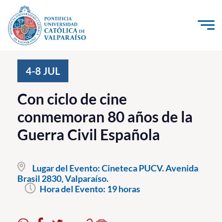
Click acá para ir directamente al contenido
La Universidad
4-8
JUL
Investigación, Creación e Innovación
Con ciclo de cine
PUCV Internacional
conmemoran 80 años de la
Vinculación con el Medio
Guerra Civil Española
Admisión
Lugar del Evento:
Cineteca PUCV. Avenida
Pregrado
Brasil 2830, Valparaíso.
Hora del Evento:
19 horas
Postgrado
Formación Continua