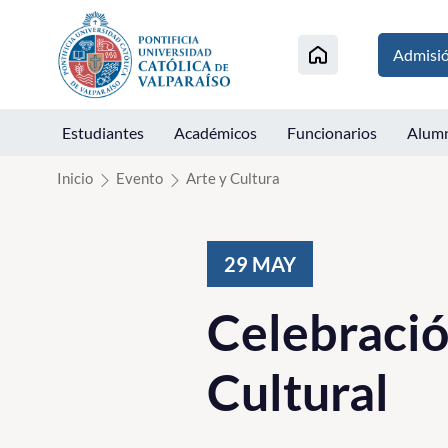
Click acá para ir directamente al contenido
Admisi
Estudiantes
Académicos
Funcionarios
Alum
Inicio
Evento
Arte y Cultura
29
MAY
Celebració
Cultural