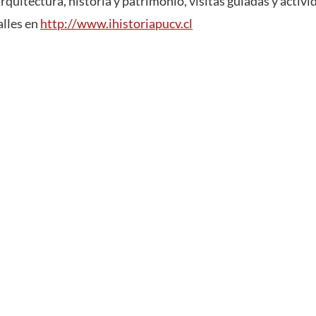
quitectura, historia y patrimonio, visitas guiadas y activ
alles en
http://www.ihistoriapucv.cl