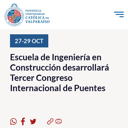
Click acá para ir directamente al contenido
La Universidad
27-29
OCT
Investigación, Creación e Innovación
Escuela de Ingeniería en
PUCV Internacional
Construcción desarrollará
Vinculación con el Medio
Tercer Congreso
Internacional de Puentes
Admisión
Pregrado
Postgrado
Formación Continua