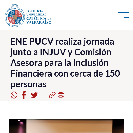
Click acá para ir directamente al contenido
La Universidad
ENE PUCV realiza jornada
junto a INJUV y Comisión
Investigación, Creación e Innovación
Asesora para la Inclusión
PUCV Internacional
Financiera con cerca de 150
Vinculación con el Medio
personas
Admisión
Pregrado
Postgrado
Formación Continua