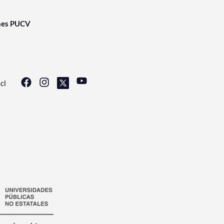
nes PUCV
cl