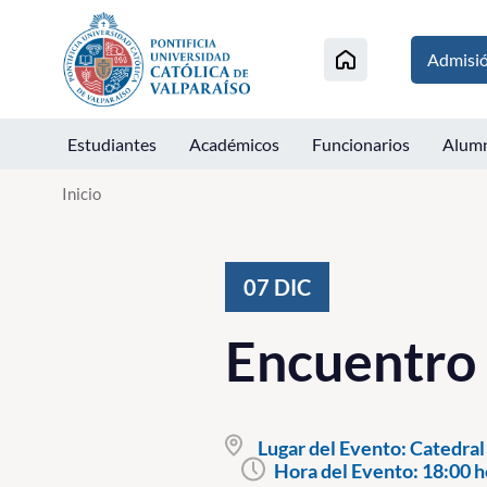
Click acá para ir directamente al contenido
Admisi
Estudiantes
Académicos
Funcionarios
Alum
Inicio
07
DIC
Encuentro 
Lugar del Evento:
Catedral 
Hora del Evento:
18:00 h