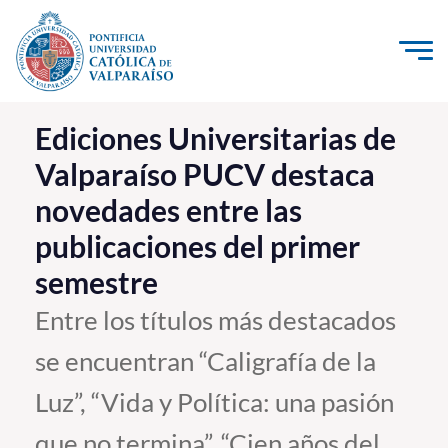
Click acá para ir directamente al contenido
La Universidad
Ediciones Universitarias de
Valparaíso PUCV destaca
Investigación, Creación e Innovación
novedades entre las
PUCV Internacional
publicaciones del primer
Vinculación con el Medio
semestre
Admisión
Entre los títulos más destacados
se encuentran “Caligrafía de la
Pregrado
Luz”, “Vida y Política: una pasión
Postgrado
Formación Continua
que no termina”, “Cien años del