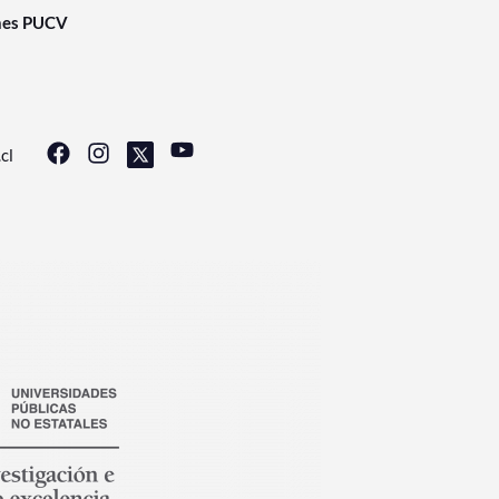
nes PUCV
cl