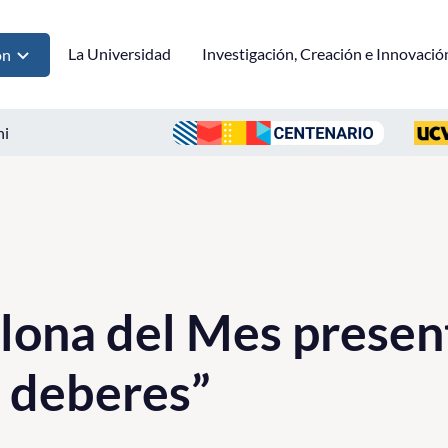
La Universidad
Investigación, Creación e Innovació
ón
ni
ona del Mes present
s deberes”