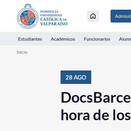
Click acá para ir directamente al contenido
Admisi
Estudiantes
Académicos
Funcionarios
Alum
Inicio
28
AGO
DocsBarcel
hora de lo