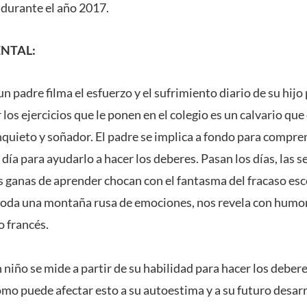
s durante el año 2017.
NTAL:
un padre filma el esfuerzo y el sufrimiento diario de su hijo
os ejercicios que le ponen en el colegio es un calvario que
inquieto y soñador. El padre se implica a fondo para compre
día para ayudarlo a hacer los deberes. Pasan los días, las s
ganas de aprender chocan con el fantasma del fracaso esco
 toda una montaña rusa de emociones, nos revela con humor
o francés.
n niño se mide a partir de su habilidad para hacer los debe
ómo puede afectar esto a su autoestima y a su futuro desa