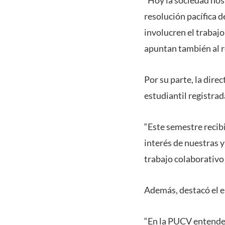
resolución pacífica d
involucren el trabaj
apuntan también al r
Por su parte, la dire
estudiantil registra
“Este semestre recib
interés de nuestras y
trabajo colaborativo
Además, destacó el en
“En la PUCV entendem