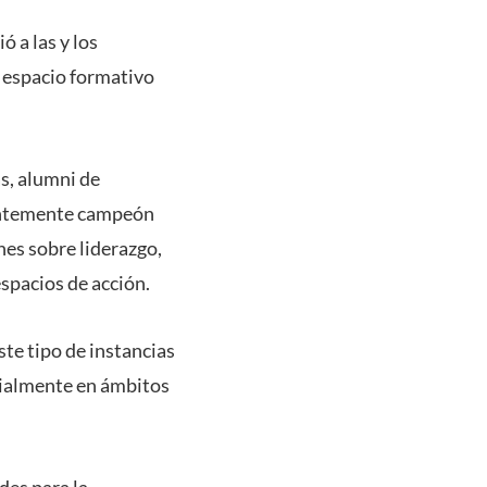
 a las y los
, espacio formativo
s, alumni de
ientemente campeón
nes sobre liderazgo,
spacios de acción.
te tipo de instancias
cialmente en ámbitos
des para la