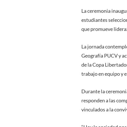
La ceremonia inaugura
estudiantes seleccio
que promueve lideraz
La jornada contempló
Geografía PUCV y ac
de la Copa Libertador
trabajo en equipo y 
Durante la ceremonia
responden a las com
vinculados a la convi
“Hoy la sociedad nos