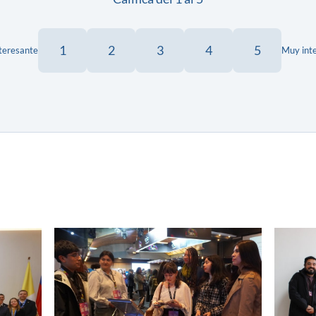
1
2
3
4
5
teresante
Muy int