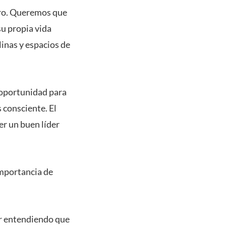
tro. Queremos que
u propia vida
linas y espacios de
a oportunidad para
 consciente. El
er un buen líder
importancia de
ar entendiendo que