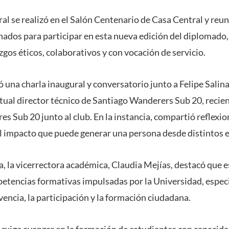
l se realizó en el Salón Centenario de Casa Central y reunió
nados para participar en esta nueva edición del diplomado
gos éticos, colaborativos y con vocación de servicio.
 una charla inaugural y conversatorio junto a Felipe Salina
tual director técnico de Santiago Wanderers Sub 20, rec
es Sub 20 junto al club. En la instancia, compartió reflexio
el impacto que puede generar una persona desde distintos e
, la vicerrectora académica, Claudia Mejías, destacó que es
petencias formativas impulsadas por la Universidad, espe
vencia, la participación y la formación ciudadana.
 exige avanzar en la formación de estudiantes con capacida