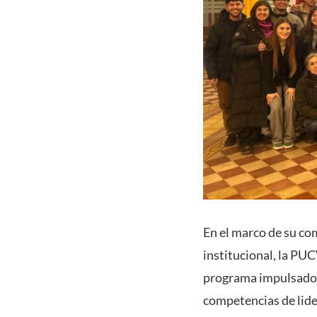
En el marco de su com
institucional, la PU
programa impulsado p
competencias de lider