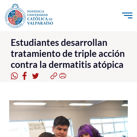
Click acá para ir directamente al contenido
La Universidad
Estudiantes desarrollan
tratamiento de triple acción
Investigación, Creación e Innovación
contra la dermatitis atópica
PUCV Internacional
Vinculación con el Medio
Admisión
Pregrado
Postgrado
Formación Continua