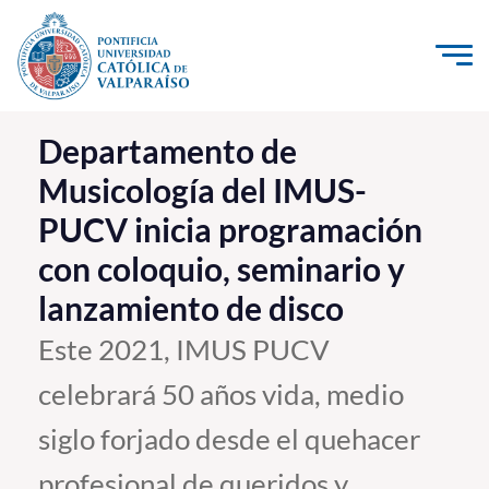
Click acá para ir directamente al contenido
La Universidad
Departamento de
Musicología del IMUS-
Investigación, Creación e Innovación
PUCV inicia programación
PUCV Internacional
con coloquio, seminario y
Vinculación con el Medio
lanzamiento de disco
Admisión
Este 2021, IMUS PUCV
celebrará 50 años vida, medio
Pregrado
siglo forjado desde el quehacer
Postgrado
Formación Continua
profesional de queridos y