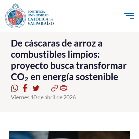
Click acá para ir directamente al contenido
La Universidad
De cáscaras de arroz a
combustibles limpios:
Investigación, Creación e Innovación
proyecto busca transformar
PUCV Internacional
CO₂ en energía sostenible
Vinculación con el Medio
Admisión
Viernes 10 de abril de 2026
Pregrado
Postgrado
Formación Continua