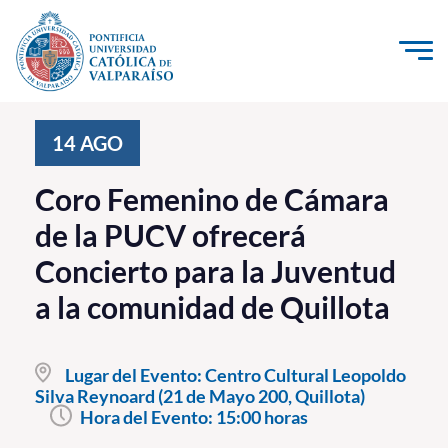
Click acá para ir directamente al contenido
La Universidad
14
AGO
Investigación, Creación e Innovación
Coro Femenino de Cámara
PUCV Internacional
de la PUCV ofrecerá
Vinculación con el Medio
Concierto para la Juventud
a la comunidad de Quillota
Admisión
Pregrado
Lugar del Evento:
Centro Cultural Leopoldo
Silva Reynoard (21 de Mayo 200, Quillota)
Postgrado
Hora del Evento:
15:00 horas
Formación Continua