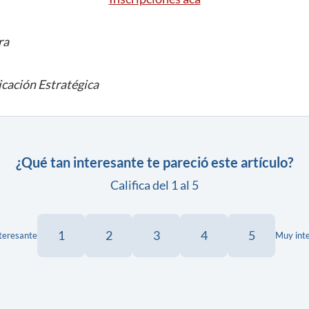
ra
cación Estratégica
¿Qué tan interesante te pareció este artículo?
Califica del 1 al 5
1
2
3
4
5
teresante
Muy int