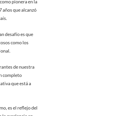
 como pionera en la
 7 años que alcanzó
aís.
n desafío es que
tosos como los
ional.
grantes de nuestra
un completo
ativa que está a
o, es el reflejo del
la excelencia en