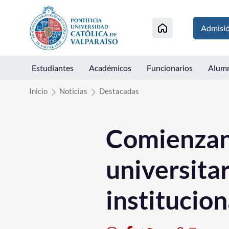
Click acá para ir directamente al contenido
Admisi
Estudiantes
Académicos
Funcionarios
Alum
Inicio
Noticias
Destacadas
Comienzan
universitar
institucion