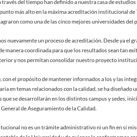
a través del tiempo han definido a nuestra casa de estudios
 punto más alto en la máxima acreditación institucional de
sagraron como una de las cinco mejores universidades del p
s nuevamente un proceso de acreditación. Desde ya el gra
de manera coordinada para que los resultados sean tan exi
terior y nos permitan consolidar nuestro proyecto instituc
, con el propósito de mantener informados a los y las inte
ria en temas relacionados con la calidad, se ha diseñado 
que se desarrollarán en los distintos campus y sedes, inici
n General de Aseguramiento de la Calidad.
itucional no es un trámite administrativo ni un fin en sí mism
table de la Universidad y de quienes la conformamos con 