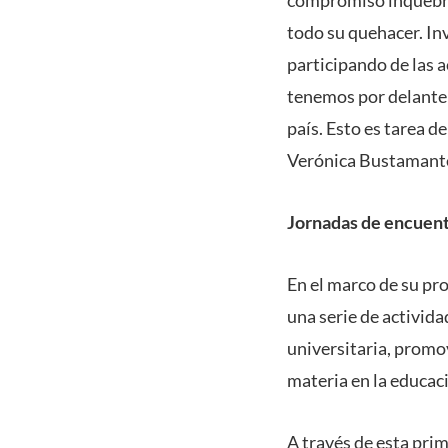
todo su quehacer. In
participando de las 
tenemos por delante
país. Esto es tarea d
Verónica Bustamant
Jornadas de encuent
En el marco de su pr
una serie de activida
universitaria, promov
materia en la educac
A través de esta pri