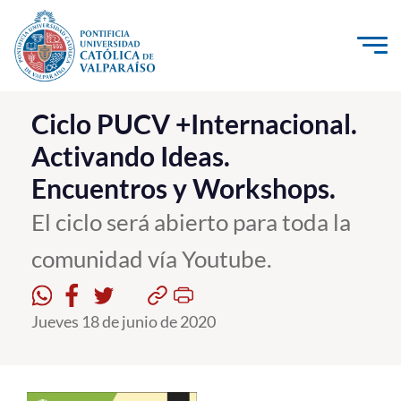
Click acá para ir directamente al contenido
La Universidad
Ciclo PUCV +Internacional.
Activando Ideas.
Investigación, Creación e Innovación
Encuentros y Workshops.
PUCV Internacional
Vinculación con el Medio
El ciclo será abierto para toda la
comunidad vía Youtube.
Admisión
Jueves 18 de junio de 2020
Pregrado
Postgrado
Formación Continua